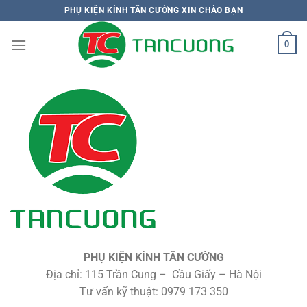
Bỏ
PHỤ KIỆN KÍNH TÂN CƯỜNG XIN CHÀO BẠN
qua
nội
0
dung
PHỤ KIỆN KÍNH TÂN CƯỜNG
Địa chỉ: 115 Trần Cung – Cầu Giấy – Hà Nội
Tư vấn kỹ thuật: 0979 173 350