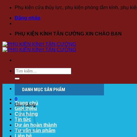
Bỏ
Phụ kiện cửa thủy lực, phụ kiện phòng tắm kính, phụ ki
qua
Đăng nhập
nội
dung
PHỤ KIỆN KÍNH TÂN CƯỜNG XIN CHÀO BẠN
Tìm
kiếm:
0979 173 350
DANH MỤC SẢN PHẨM
0
Trang chủ
Giỏ hàng
Giới thiệu
Cửa hàng
Tin tức
Dự án hoàn thành
Tư vấn sản phẩm
Liên hệ