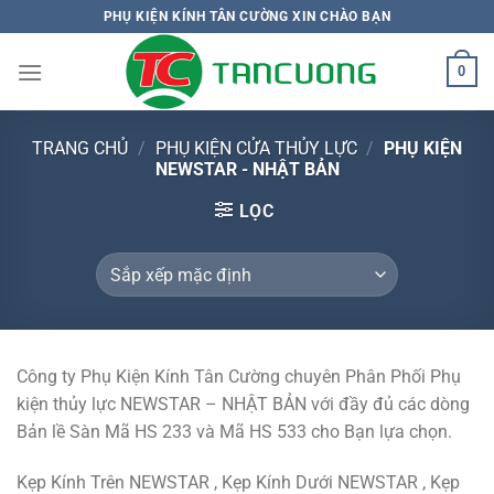
Bỏ
PHỤ KIỆN KÍNH TÂN CƯỜNG XIN CHÀO BẠN
qua
nội
0
dung
TRANG CHỦ
/
PHỤ KIỆN CỬA THỦY LỰC
/
PHỤ KIỆN
NEWSTAR - NHẬT BẢN
LỌC
Công ty Phụ Kiện Kính Tân Cường chuyên Phân Phối Phụ
kiện thủy lực NEWSTAR – NHẬT BẢN với đầy đủ các dòng
Bản lề Sàn Mã HS 233 và Mã HS 533 cho Bạn lựa chọn.
Kẹp Kính Trên NEWSTAR , Kẹp Kính Dưới NEWSTAR , Kẹp