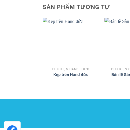
SẢN PHẨM TƯƠNG TỰ
Add to
wishlist
PHỤ KIỆN HAND - ĐỨC
PHỤ KIỆN 
Kẹp trên Hand đức
Bản lề S