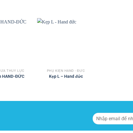
Add to
Add to
wishlist
wishlist
CỬA THỦY LỰC
PHỤ KIỆN HAND - ĐỨC
àn HAND-ĐỨC
Kẹp L – Hand đức