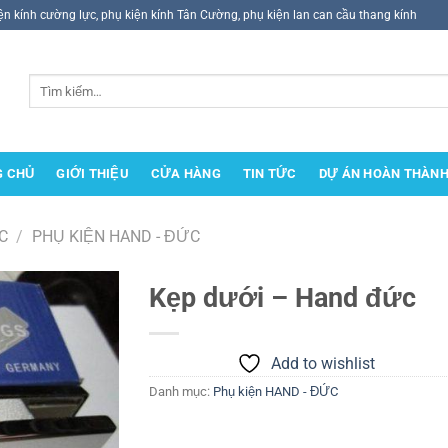
ện kính cường lực, phụ kiện kính Tân Cường, phụ kiện lan can cầu thang kính
Tìm
kiếm:
G CHỦ
GIỚI THIỆU
CỬA HÀNG
TIN TỨC
DỰ ÁN HOÀN THÀN
C
/
PHỤ KIỆN HAND - ĐỨC
Kẹp dưới – Hand đức
Add to
wishlist
Add to wishlist
Danh mục:
Phụ kiện HAND - ĐỨC