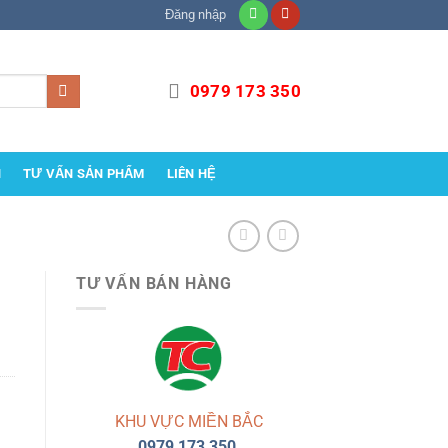
Đăng nhập
0979 173 350
H
TƯ VẤN SẢN PHẨM
LIÊN HỆ
TƯ VẤN BÁN HÀNG
KHU VỰC MIỀN BẮC
0979 173 350