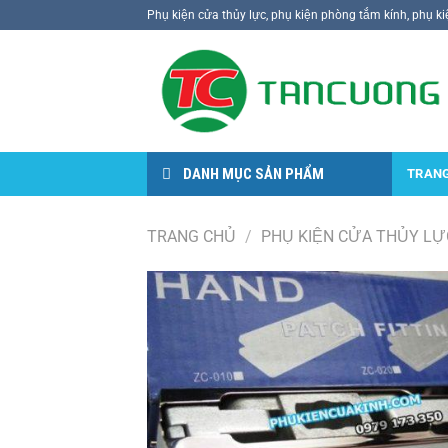
Bỏ
Phụ kiện cửa thủy lực, phụ kiện phòng tắm kính, phụ ki
qua
nội
dung
DANH MỤC SẢN PHẨM
TRAN
TRANG CHỦ
/
PHỤ KIỆN CỬA THỦY LỰ