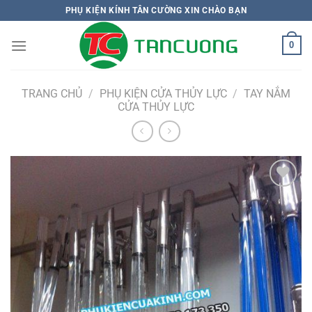
Bỏ
PHỤ KIỆN KÍNH TÂN CƯỜNG XIN CHÀO BẠN
qua
nội
0
dung
TRANG CHỦ
/
PHỤ KIỆN CỬA THỦY LỰC
/
TAY NẮM
CỬA THỦY LỰC
Add to
wishlist