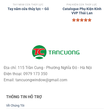
TAY NẮM CỬA THỦY LỰC
PHỤ KIỆN CỬA THỦY LỰC
Catalogue Phụ Kiện Kính
Tay nắm cửa thủy lực – Gỗ
VVP Thái Lan
Được xếp
hạng
5.00
5 sao
Địa chỉ: 115 Trần Cung - Phường Nghĩa Đô - Hà Nội
Điện thoại: 0979 173 350
Email: tancuongwindow@gmail.com
THÔNG TIN HỖ TRỢ
Về Chúng Tôi