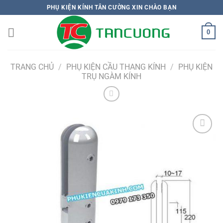
Bỏ
PHỤ KIỆN KÍNH TÂN CƯỜNG XIN CHÀO BẠN
qua
nội
0
dung
TRANG CHỦ
/
PHỤ KIỆN CẦU THANG KÍNH
/
PHỤ KIỆN
TRỤ NGÀM KÍNH
Add to
wishlist