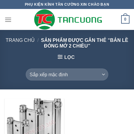
Bỏ
PHỤ KIỆN KÍNH TÂN CƯỜNG XIN CHÀO BẠN
qua
nội
0
dung
TRANG CHỦ
/
SẢN PHẨM ĐƯỢC GẮN THẺ “BẢN LỀ
ĐÓNG MỞ 2 CHIỀU”
LỌC
Add to
wishlist