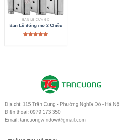
BẢN LỀ CỬA GỖ
Bản Lề đóng mở 2 Chiều
Được xếp
hạng
5.00
5 sao
Địa chỉ: 115 Trần Cung - Phường Nghĩa Đô - Hà Nội
Điện thoại: 0979 173 350
Email: tancuongwindow@gmail.com