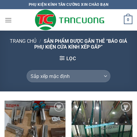
Bỏ
PHỤ KIỆN KÍNH TÂN CƯỜNG XIN CHÀO BẠN
qua
nội
0
dung
TRANG CHỦ
/
SẢN PHẨM ĐƯỢC GẮN THẺ “BÁO GIÁ
PHỤ KIỆN CỬA KÍNH XẾP GẤP”
LỌC
Add to
Add to
wishlist
wishlist