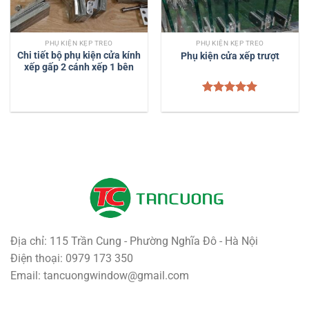
PHỤ KIỆN KẸP TREO
PHỤ KIỆN KẸP TREO
Chi tiết bộ phụ kiện cửa kính
Phụ kiện cửa xếp trượt
xếp gấp 2 cánh xếp 1 bên
Được xếp
hạng
5.00
5 sao
Địa chỉ: 115 Trần Cung - Phường Nghĩa Đô - Hà Nội
Điện thoại: 0979 173 350
Email: tancuongwindow@gmail.com