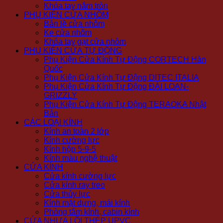
Khóa tay nắm tròn
PHỤ KIỆN CỬA NHÔM
Bản lề cửa nhôm
Ke cửa nhôm
Khóa tay gạt cửa nhôm
PHỤ KIỆN CỬA TỰ ĐỘNG
Phụ Kiện Cửa Kính Tự Động CORTECH Hàn
Quốc
Phụ Kiện Cửa Kính Tự Động DITEC ITALIA
Phụ Kiện Cửa Kính Tự Động ĐÀI LOAN-
GRIZZLY
Phụ Kiện Cửa Kính Tự Động TERAOKA Nhật
Bản
CÁC LOẠI KÍNH
Kính an toàn 2 lớp
Kính cường lực
Kính hộp 5-9-5
Kính màu nghệ thuật
CỬA KÍNH
Cửa kính cường lực
Cửa kính ray treo
Cửa thủy lực
Kính mặt dựng, mái kính
Phòng tắm kính, cabin kính
CỬA NHỰA LÕI THÉP UPVC