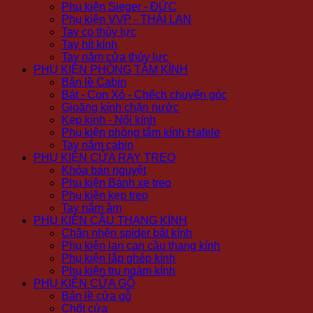
Phụ kiện Sieger - ĐỨC
Phụ kiện VVP - THÁI LAN
Tay co thủy lực
Tay hít kính
Tay nắm cửa thủy lực
PHỤ KIỆN PHÒNG TẮM KÍNH
Bản lề Cabin
Bát - Con Xỏ - Chếch chuyển góc
Gioăng kính chặn nước
Kẹp kính - Nối kính
Phụ kiện phòng tắm kính Hafele
Tay nắm cabin
PHỤ KIỆN CỬA RAY TREO
Khóa bán nguyệt
Phụ kiện Bánh xe treo
Phụ kiện kẹp treo
Tay nắm âm
PHỤ KIỆN CẦU THANG KÍNH
Chân nhện spider bắt kính
Phụ kiện lan can cầu thang kính
Phụ kiện lắp ghép kính
Phụ kiện trụ ngàm kính
PHỤ KIỆN CỬA GỖ
Bản lề cửa gỗ
Chốt cửa