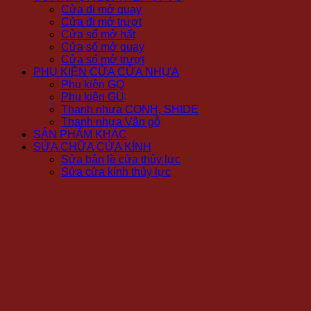
Cửa đi mở quay
Cửa đi mở trượt
Cửa sổ mở hất
Cửa sổ mở quay
Cửa sổ mở trượt
PHỤ KIỆN CỬA CỬA NHỰA
Phụ kiện GQ
Phụ kiện GU
Thanh nhựa CONH, SHIDE
Thanh nhựa Vân gỗ
SẢN PHẨM KHÁC
SỬA CHỮA CỬA KÍNH
Sửa bản lề cửa thủy lực
Sửa cửa kính thủy lực