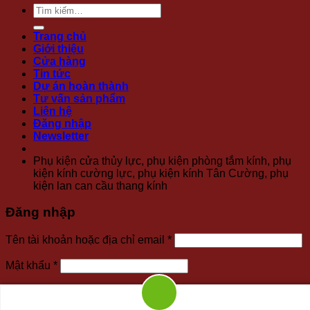
Tìm
kiếm:
Trang chủ
Giới thiệu
Cửa hàng
Tin tức
Dự án hoàn thành
Tư vấn sản phẩm
Liên hệ
Đăng nhập
Newsletter
Phụ kiện cửa thủy lực, phụ kiện phòng tắm kính, phụ
kiện kính cường lực, phụ kiện kính Tân Cường, phụ
kiện lan can cầu thang kính
Đăng nhập
Bắt
Tên tài khoản hoặc địa chỉ email
*
buộc
Bắt
Mật khẩu
*
buộc
Ghi nhớ mật khẩu
Đăng nhập