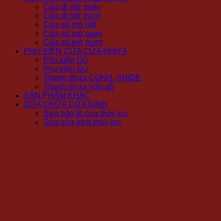
Cửa đi mở quay
Cửa đi mở trượt
Cửa sổ mở hất
Cửa sổ mở quay
Cửa sổ mở trượt
PHỤ KIỆN CỬA CỬA NHỰA
Phụ kiện GQ
Phụ kiện GU
Thanh nhựa CONH, SHIDE
Thanh nhựa Vân gỗ
SẢN PHẨM KHÁC
SỬA CHỮA CỬA KÍNH
Sửa bản lề cửa thủy lực
Sửa cửa kính thủy lực