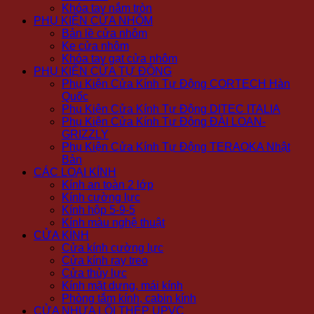
Khóa tay nắm tròn
PHỤ KIỆN CỬA NHÔM
Bản lề cửa nhôm
Ke cửa nhôm
Khóa tay gạt cửa nhôm
PHỤ KIỆN CỬA TỰ ĐỘNG
Phụ Kiện Cửa Kính Tự Động CORTECH Hàn
Quốc
Phụ Kiện Cửa Kính Tự Động DITEC ITALIA
Phụ Kiện Cửa Kính Tự Động ĐÀI LOAN-
GRIZZLY
Phụ Kiện Cửa Kính Tự Động TERAOKA Nhật
Bản
CÁC LOẠI KÍNH
Kính an toàn 2 lớp
Kính cường lực
Kính hộp 5-9-5
Kính màu nghệ thuật
CỬA KÍNH
Cửa kính cường lực
Cửa kính ray treo
Cửa thủy lực
Kính mặt dựng, mái kính
Phòng tắm kính, cabin kính
CỬA NHỰA LÕI THÉP UPVC