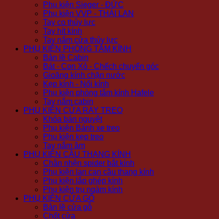
Phụ kiện Sieger - ĐỨC
Phụ kiện VVP - THÁI LAN
Tay co thủy lực
Tay hít kính
Tay nắm cửa thủy lực
PHỤ KIỆN PHÒNG TẮM KÍNH
Bản lề Cabin
Bát - Con Xỏ - Chếch chuyển góc
Gioăng kính chặn nước
Kẹp kính - Nối kính
Phụ kiện phòng tắm kính Hafele
Tay nắm cabin
PHỤ KIỆN CỬA RAY TREO
Khóa bán nguyệt
Phụ kiện Bánh xe treo
Phụ kiện kẹp treo
Tay nắm âm
PHỤ KIỆN CẦU THANG KÍNH
Chân nhện spider bắt kính
Phụ kiện lan can cầu thang kính
Phụ kiện lắp ghép kính
Phụ kiện trụ ngàm kính
PHỤ KIỆN CỬA GỖ
Bản lề cửa gỗ
Chốt cửa