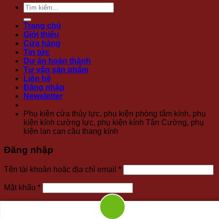
Tìm
kiếm:
Trang chủ
Giới thiệu
Cửa hàng
Tin tức
Dự án hoàn thành
Tư vấn sản phẩm
Liên hệ
Đăng nhập
Newsletter
Phụ kiện cửa thủy lực, phụ kiện phòng tắm kính, phụ
kiện kính cường lực, phụ kiện kính Tân Cường, phụ
kiện lan can cầu thang kính
Đăng nhập
Bắt
Tên tài khoản hoặc địa chỉ email
*
buộc
Bắt
Mật khẩu
*
buộc
Ghi nhớ mật khẩu
Đăng nhập