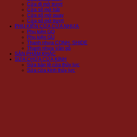
Cửa đi mở trượt
Cửa sổ mở hất
Cửa sổ mở quay
Cửa sổ mở trượt
PHỤ KIỆN CỬA CỬA NHỰA
Phụ kiện GQ
Phụ kiện GU
Thanh nhựa CONH, SHIDE
Thanh nhựa Vân gỗ
SẢN PHẨM KHÁC
SỬA CHỮA CỬA KÍNH
Sửa bản lề cửa thủy lực
Sửa cửa kính thủy lực