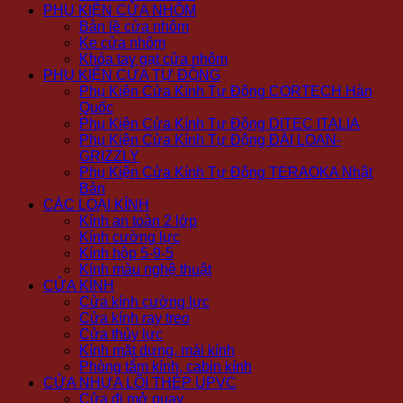
PHỤ KIỆN CỬA NHÔM
Bản lề cửa nhôm
Ke cửa nhôm
Khóa tay gạt cửa nhôm
PHỤ KIỆN CỬA TỰ ĐỘNG
Phụ Kiện Cửa Kính Tự Động CORTECH Hàn
Quốc
Phụ Kiện Cửa Kính Tự Động DITEC ITALIA
Phụ Kiện Cửa Kính Tự Động ĐÀI LOAN-
GRIZZLY
Phụ Kiện Cửa Kính Tự Động TERAOKA Nhật
Bản
CÁC LOẠI KÍNH
Kính an toàn 2 lớp
Kính cường lực
Kính hộp 5-9-5
Kính màu nghệ thuật
CỬA KÍNH
Cửa kính cường lực
Cửa kính ray treo
Cửa thủy lực
Kính mặt dựng, mái kính
Phòng tắm kính, cabin kính
CỬA NHỰA LÕI THÉP UPVC
Cửa đi mở quay