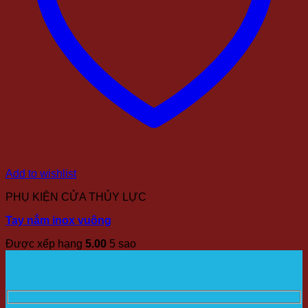
Add to wishlist
PHỤ KIỆN CỬA THỦY LỰC
Tay nắm inox vuông
Được xếp hạng
5.00
5 sao