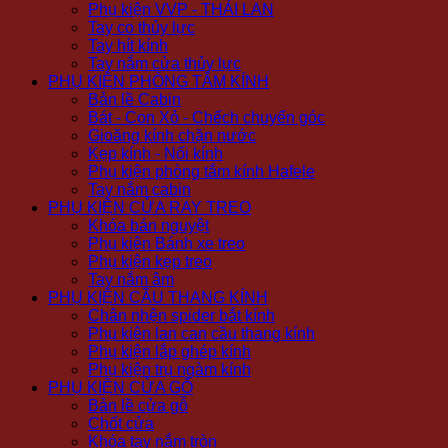
Phụ kiện VVP - THÁI LAN
Tay co thủy lực
Tay hít kính
Tay nắm cửa thủy lực
PHỤ KIỆN PHÒNG TẮM KÍNH
Bản lề Cabin
Bát - Con Xỏ - Chếch chuyển góc
Gioăng kính chặn nước
Kẹp kính - Nối kính
Phụ kiện phòng tắm kính Hafele
Tay nắm cabin
PHỤ KIỆN CỬA RAY TREO
Khóa bán nguyệt
Phụ kiện Bánh xe treo
Phụ kiện kẹp treo
Tay nắm âm
PHỤ KIỆN CẦU THANG KÍNH
Chân nhện spider bắt kính
Phụ kiện lan can cầu thang kính
Phụ kiện lắp ghép kính
Phụ kiện trụ ngàm kính
PHỤ KIỆN CỬA GỖ
Bản lề cửa gỗ
Chốt cửa
Khóa tay nắm tròn