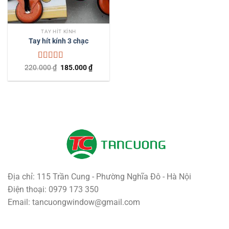
TAY HÍT KÍNH
Tay hít kính 3 chạc
Được xếp
Giá
Giá
220.000
₫
185.000
₫
gốc
hiện
hạng
5.00
5
là:
tại
sao
220.000 ₫.
là:
185.000 ₫.
Địa chỉ: 115 Trần Cung - Phường Nghĩa Đô - Hà Nội
Điện thoại: 0979 173 350
Email: tancuongwindow@gmail.com