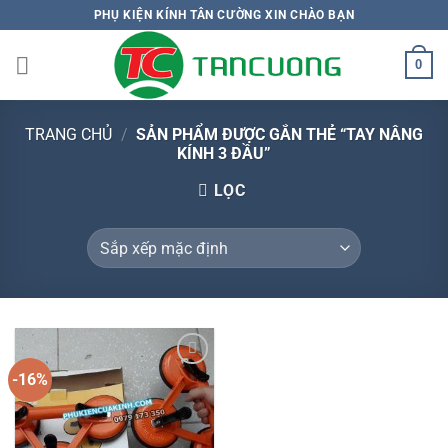
Bỏ
PHỤ KIỆN KÍNH TÂN CƯỜNG XIN CHÀO BẠN
qua
nội
0
dung
TRANG CHỦ
/
SẢN PHẨM ĐƯỢC GẮN THẺ “TAY NÂNG
KÍNH 3 ĐẦU”
LỌC
-16%
Add to
wishlist