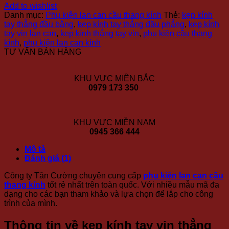
Add to wishlist
Danh mục:
Phụ kiện lan can cầu thang kính
Thẻ:
kẹp kính
tay thẳng đầu bằng
,
kẹp kính tay thẳng đầu phẳng
,
kẹp kính
tay vịn lan can
,
kẹp kính thẳng tay vịn
,
phụ kiện cầu thang
kính
,
phụ kiện lan can kính
TƯ VẤN BÁN HÀNG
KHU VỰC MIỀN BẮC
0979 173 350
KHU VỰC MIỀN NAM
0945 366 444
Mô tả
Đánh giá (1)
Công ty Tân Cường chuyên cung cấp
phụ kiện lan can cầu
thang kính
tốt rẻ nhất trên toàn quốc. Với nhiều mẫu mã đa
dạng cho các bạn tham khảo và lựa chọn để lắp cho công
trình của mình.
Thông tin về kẹp kính tay vịn thẳng