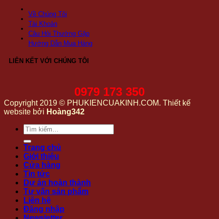
Về Chúng Tôi
Tài Khoản
Câu Hỏi Thường Gặp
Hướng Dẫn Mua Hàng
LIÊN KẾT VỚI CHÚNG TÔI
0979 173 350
Copyright 2019 © PHUKIENCUAKINH.COM. Thiết kế
website bởi
Hoàng342
Tìm
kiếm:
Trang chủ
Giới thiệu
Cửa hàng
Tin tức
Dự án hoàn thành
Tư vấn sản phẩm
Liên hệ
Đăng nhập
Newsletter