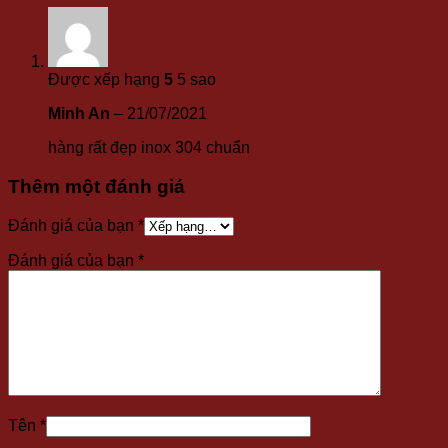
Được xếp hạng
5
5 sao
Minh An
–
21/07/2021
hàng rất đẹp inox 304 chuẩn
Thêm một đánh giá
Đánh giá của bạn
*
Đánh giá của bạn
*
Tên
*