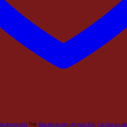
cầu thang kính
Thẻ:
Báo giá trụ lan can inox 304
,
Các loại trụ la