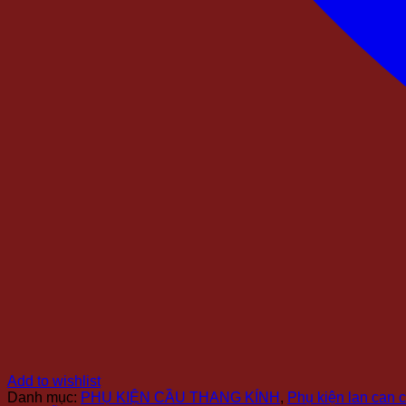
Add to wishlist
Danh mục:
PHỤ KIỆN CẦU THANG KÍNH
,
Phụ kiện lan can 