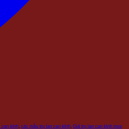
n can kính
,
các mẫu trụ lan can kính
,
Giá trụ lan can kính inox