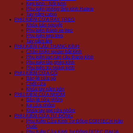
Kẹp kính - Nối kính
Phụ kiện phòng tắm kính Hafele
Tay nắm cabin
PHỤ KIỆN CỬA RAY TREO
Khóa bán nguyệt
Phụ kiện Bánh xe treo
Phụ kiện kẹp treo
Tay nắm âm
PHỤ KIỆN CẦU THANG KÍNH
Chân nhện spider bắt kính
Phụ kiện lan can cầu thang kính
Phụ kiện lắp ghép kính
Phụ kiện trụ ngàm kính
PHỤ KIỆN CỬA GỖ
Bản lề cửa gỗ
Chốt cửa
Khóa tay nắm tròn
PHỤ KIỆN CỬA NHÔM
Bản lề cửa nhôm
Ke cửa nhôm
Khóa tay gạt cửa nhôm
PHỤ KIỆN CỬA TỰ ĐỘNG
Phụ Kiện Cửa Kính Tự Động CORTECH Hàn
Quốc
Phụ Kiện Cửa Kính Tự Động DITEC ITALIA