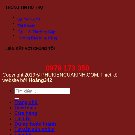
THÔNG TIN HỖ TRỢ
Về Chúng Tôi
Tài Khoản
Câu Hỏi Thường Gặp
Hướng Dẫn Mua Hàng
LIÊN KẾT VỚI CHÚNG TÔI
0979 173 350
Copyright 2019 © PHUKIENCUAKINH.COM. Thiết kế
website bởi
Hoàng342
Tìm
kiếm:
Trang chủ
Giới thiệu
Cửa hàng
Tin tức
Dự án hoàn thành
Tư vấn sản phẩm
Liên hệ