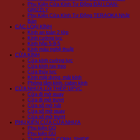
Phụ Kiện Cửa Kính Tự Động ĐÀI LOAN-
GRIZZLY
Phụ Kiện Cửa Kính Tự Động TERAOKA Nhật
Bản
CÁC LOẠI KÍNH
Kính an toàn 2 lớp
Kính cường lực
Kính hộp 5-9-5
Kính màu nghệ thuật
CỬA KÍNH
Cửa kính cường lực
Cửa kính ray treo
Cửa thủy lực
Kính mặt dựng, mái kính
Phòng tắm kính, cabin kính
CỬA NHỰA LÕI THÉP UPVC
Cửa đi mở quay
Cửa đi mở trượt
Cửa sổ mở hất
Cửa sổ mở quay
Cửa sổ mở trượt
PHỤ KIỆN CỬA CỬA NHỰA
Phụ kiện GQ
Phụ kiện GU
Thanh nhựa CONH, SHIDE