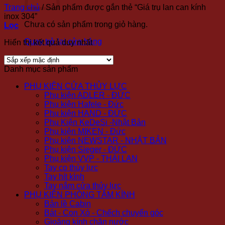
Trang chủ
/
Sản phẩm được gắn thẻ “Giá trụ lan can kính
inox 304”
Chưa có sản phẩm trong giỏ hàng.
Lọc
Quay trở lại cửa hàng
Hiển thị kết quả duy nhất
Danh mục sản phẩm
PHỤ KIỆN CỬA THỦY LỰC
Phụ kiện ADLER - ĐỨC
Phụ kiện Hafele - Đức
Phụ kiện HAND - ĐỨC
Phụ Kiện KeDeSi -Nhật Bản
Phụ kiện MIKEN - Đức
Phụ kiện NEWSTAR - NHẬT BẢN
Phụ kiện Sieger - ĐỨC
Phụ kiện VVP - THÁI LAN
Tay co thủy lực
Tay hít kính
Tay nắm cửa thủy lực
PHỤ KIỆN PHÒNG TẮM KÍNH
Bản lề Cabin
Bát - Con Xỏ - Chếch chuyển góc
Gioăng kính chặn nước