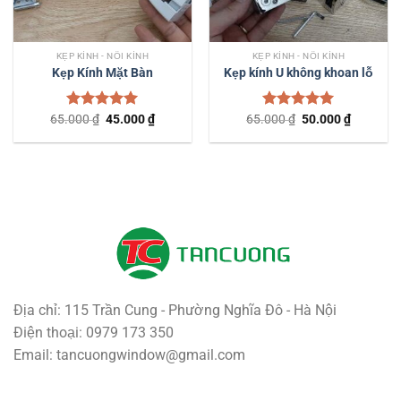
KẸP KÍNH - NỐI KÍNH
KẸP KÍNH - NỐI KÍNH
Kẹp Kính Mặt Bàn
Kẹp kính U không khoan lỗ
Giá
Giá
Giá
Giá
65.000
Được xếp
₫
45.000
₫
65.000
Được xếp
₫
50.000
₫
gốc
hiện
gốc
hiện
hạng
5.00
hạng
5.00
là:
tại
là:
tại
5 sao
5 sao
65.000 ₫.
là:
65.000 ₫.
là:
45.000 ₫.
50.000 ₫
Địa chỉ: 115 Trần Cung - Phường Nghĩa Đô - Hà Nội
Điện thoại: 0979 173 350
Email: tancuongwindow@gmail.com