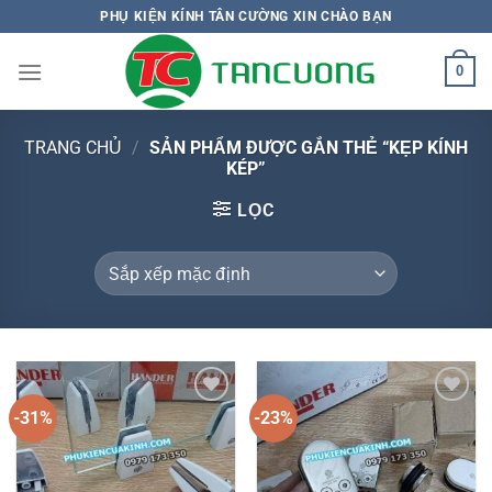
Bỏ
PHỤ KIỆN KÍNH TÂN CƯỜNG XIN CHÀO BẠN
qua
nội
0
dung
TRANG CHỦ
/
SẢN PHẨM ĐƯỢC GẮN THẺ “KẸP KÍNH
KÉP”
LỌC
-31%
-23%
Add to
Add to
wishlist
wishlist