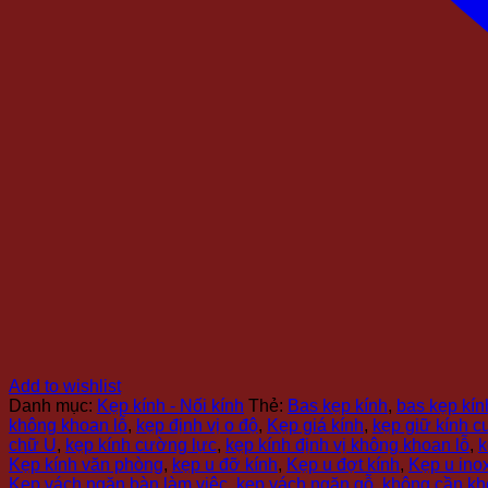
Add to wishlist
Danh mục:
Kẹp kính - Nối kính
Thẻ:
Bas kẹp kính
,
bas kẹp kín
không khoan lỗ
,
kẹp định vị o độ
,
Kẹp giá kính
,
kẹp giữ kính 
chữ U
,
kẹp kính cường lực
,
kẹp kính định vị không khoan lỗ
,
k
Kẹp kính văn phòng
,
kẹp u đỡ kính
,
Kẹp u đợt kính
,
Kẹp u ino
Kẹp vách ngăn bàn làm việc
,
kẹp vách ngăn gỗ
,
không cần kh