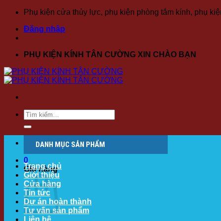
Bỏ
Phụ kiện cửa thủy lực, phụ kiện phòng tắm kính, phụ ki
qua
Đăng nhập
nội
dung
PHỤ KIỆN KÍNH TÂN CƯỜNG XIN CHÀO BẠN
Tìm
kiếm:
0979 173 350
DANH MỤC SẢN PHẨM
0
Trang chủ
Giỏ hàng
Giới thiệu
Cửa hàng
Tin tức
Dự án hoàn thành
Tư vấn sản phẩm
Liên hệ