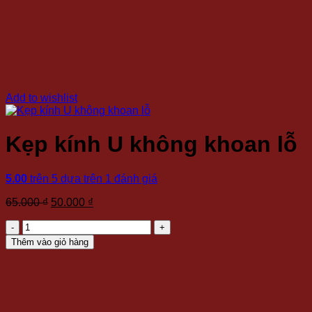
Add to wishlist
Kẹp kính U không khoan lỗ
5.00
trên 5 dựa trên
1
đánh giá
Giá
Giá
65.000
₫
50.000
₫
gốc
hiện
Kẹp
là:
tại
kính
65.000 ₫.
là:
Thêm vào giỏ hàng
U
50.000 ₫.
không
khoan
lỗ
số