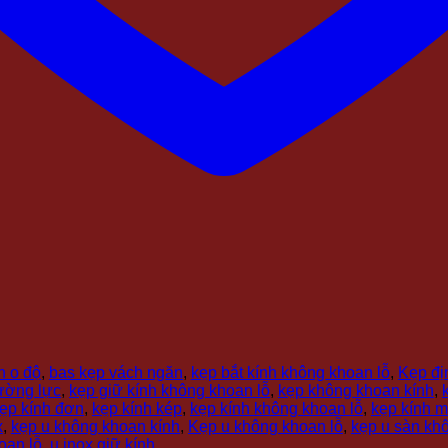
h o độ
,
bas kẹp vách ngăn
,
kẹp bắt kính không khoan lỗ
,
Kẹp địn
cường lực
,
kẹp giữ kính không khoan lỗ
,
kẹp không khoan kính
,
ẹp kính đơn
,
kẹp kính kép
,
kẹp kính không khoan lỗ
,
kẹp kính m
x
,
kẹp u không khoan kính
,
Kẹp u không khoan lỗ
,
kẹp u sàn kh
oan lỗ
,
u inox giữ kính