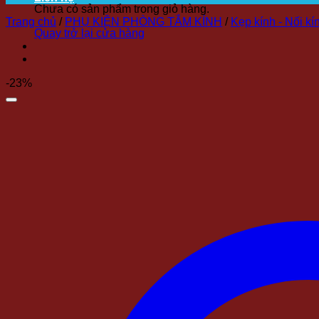
Chưa có sản phẩm trong giỏ hàng.
Trang chủ
/
PHỤ KIỆN PHÒNG TẮM KÍNH
/
Kẹp kính - Nối kí
Quay trở lại cửa hàng
-23%