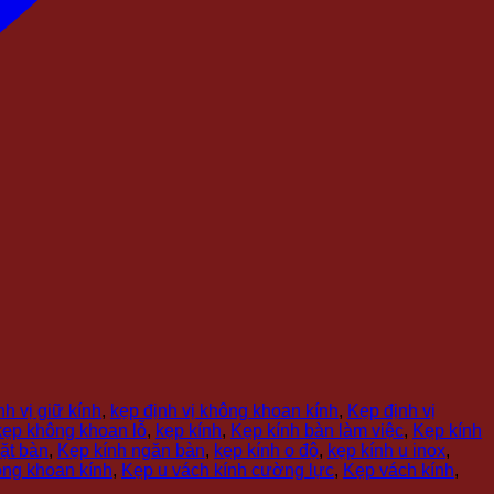
h vị giữ kính
,
kẹp định vị không khoan kính
,
Kẹp định vị
kẹp không khoan lỗ
,
kẹp kính
,
Kẹp kính bàn làm việc
,
Kẹp kính
ặt bàn
,
Kẹp kính ngăn bàn
,
kẹp kính o độ
,
kẹp kính u inox
,
ông khoan kính
,
Kẹp u vách kính cường lực
,
Kẹp vách kính
,