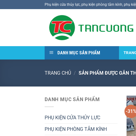
Bỏ
Phụ kiện cửa thủy lực, phụ kiện phòng tắm kính, phụ ki
qua
nội
dung
DANH MỤC SẢN PHẨM
TRAN
TRANG CHỦ
/
SẢN PHẨM ĐƯỢC GẮN THẺ
DANH MỤC SẢN PHẨM
-31
PHỤ KIỆN CỬA THỦY LỰC
PHỤ KIỆN PHÒNG TẮM KÍNH