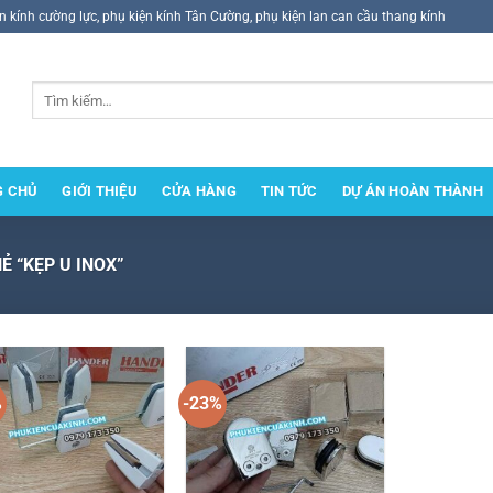
ện kính cường lực, phụ kiện kính Tân Cường, phụ kiện lan can cầu thang kính
Tìm
kiếm:
G CHỦ
GIỚI THIỆU
CỬA HÀNG
TIN TỨC
DỰ ÁN HOÀN THÀNH
 “KẸP U INOX”
%
-23%
Add to
Add to
wishlist
wishlist