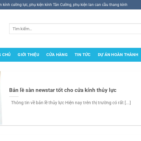
ện kính cường lực, phụ kiện kính Tân Cường, phụ kiện lan can cầu thang kính
Tìm
kiếm:
G CHỦ
GIỚI THIỆU
CỬA HÀNG
TIN TỨC
DỰ ÁN HOÀN THÀNH
Bản lề sàn newstar tốt cho cửa kính thủy lực
Thông tin về bản lề thủy lực Hiện nay trên thị trường có rất [...]