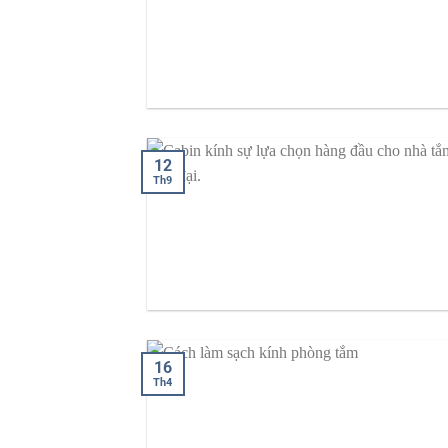
12
Th9
16
Th4