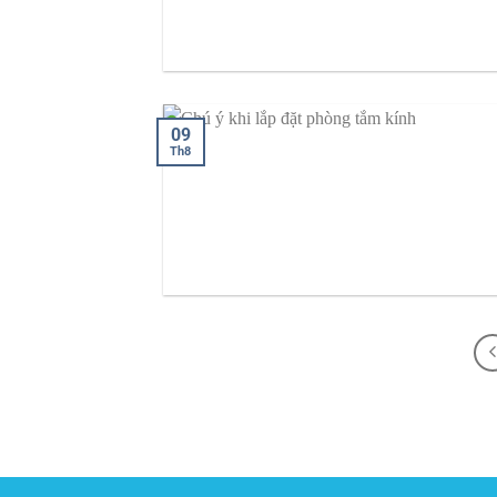
09
Th8