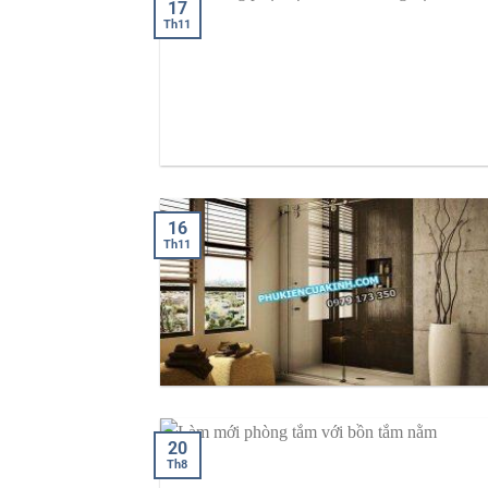
17
Th11
16
Th11
20
Th8