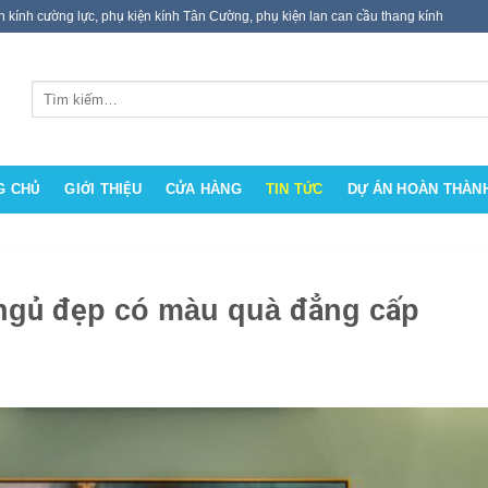
ện kính cường lực, phụ kiện kính Tân Cường, phụ kiện lan can cầu thang kính
Tìm
kiếm:
G CHỦ
GIỚI THIỆU
CỬA HÀNG
TIN TỨC
DỰ ÁN HOÀN THÀN
ngủ đẹp có màu quà đẳng cấp