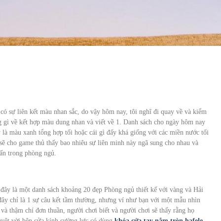
 có sự liên kết màu nhan sắc, do vậy hôm nay, tôi nghĩ đi quay về và kiểm
g gì về kết hợp màu dung nhan và viết về 1. Danh sách cho ngày hôm nay
ấy là màu xanh tổng hợp tối hoặc cái gì đấy khá giống với các miền nước tối
 sẽ cho game thủ thấy bao nhiêu sự liên minh này ngã sung cho nhau và
ấn trong phòng ngủ.
 đây là một danh sách khoảng 20 đẹp Phòng ngủ thiết kế với vàng và Hải
 đây chỉ là 1 sự câu kết tầm thường, nhưng ví như bạn với một mẫu nhìn
 và thậm chí đơn thuần, người chơi biết và người chơi sẽ thấy rằng họ
tuyệt vời bên cửa kính cường lực có dùng
khóa cửa tay nắm tròn hafele
.