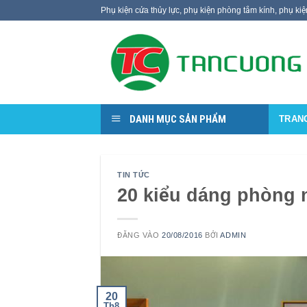
Bỏ
Phụ kiện cửa thủy lực, phụ kiện phòng tắm kính, phụ ki
qua
nội
dung
DANH MỤC SẢN PHẨM
TRAN
TIN TỨC
20 kiểu dáng phòng 
ĐĂNG VÀO
20/08/2016
BỞI
ADMIN
20
Th8