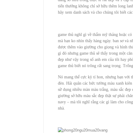
tiến thưởng không chỉ sở hữu thêm long lanh
hãy xem danh sách và cho chúng tôi biết các
game thủ nghĩ gì về thẩm mỹ thảng hoặc có 
mà bạn ko nhìn thấy hàng ngày. ban sơ và n
được thêm vào giường cho giọng và hình th
gì đó nhưng game thủ sẽ thấy trong một căn
đẹp như vậy trong số anh em của tôi hay phò
game thủ biết nó trông rất sang trọng. Trốn
Nó mang thể cực kỳ tí hon, nhưng bạn với t
đèn. Hải quân các bức tường màu xanh kiên 
sử dụng nhiều màn màu trắng, màu sắc đẹp c
giường sở hữu màu sắc đẹp thật sự phải chăn
navy – mà tôi nghĩ rằng các gì làm cho công
nhà.