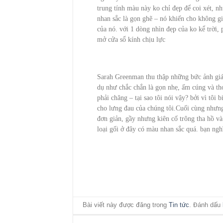
trung tính màu này ko chỉ đẹp để coi xét, n
nhan sắc là gọn ghẽ – nó khiến cho không gi
của nó. với 1 dòng nhìn đẹp của ko kể trời,
mở cửa sổ kính chịu lực
Sarah Greenman thu thập những bức ảnh giá 
dụ như chắc chắn là gọn nhẹ, ấm cúng và tho
phải chăng – tại sao tôi nói vậy? bởi vì tôi
cho lưng đau của chúng tôi.Cuối cùng nhưng
đơn giản, gầy nhưng kiên cố trông tha hồ v
loại gối ở đây có màu nhan sắc quá. bạn ngh
Bài viết này được đăng trong
Tin tức
. Đánh dấu