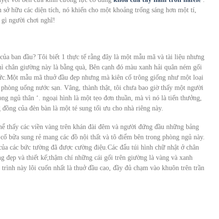
 sở hữu các diện tích, nó khiến cho một khoảng trống sáng hơn một tí,
 gì người chơi nghĩ!
của ban đầu? Tôi biết 1 thực tế rằng đây là một mẫu mã và tài liệu nhưng
hì chân giường này là bằng quà, Bên cạnh đó màu xanh hải quân ném gối
ức.Một mẫu mã thuở đầu đẹp nhưng mà kiên cố trông giống như một loại
 phòng uống nước sạn. Vâng, thành thật, tôi chưa bao giờ thấy một người
ng ngủ thân ‘. ngoại hình là một tẹo đơn thuần, mà vì nó là tiến thưởng,
g đồng của đèn bàn là một té sung tối ưu cho nhà riêng này.
hể thấy các viền vàng trên khán đài đêm và người đứng đầu những bảng
cố bửa sung rẻ mang các đồ nội thất và tô điểm bên trong phòng ngủ này.
ủa các bức tường đã được cường điệu.Các đẩu túi hình chữ nhật ở chân
g đẹp và thiết kế;thậm chí những cái gối trên giường là vàng và xanh
 trình này lôi cuốn nhất là thuở đầu cao, đầy đủ chạm vào khuôn trên trần