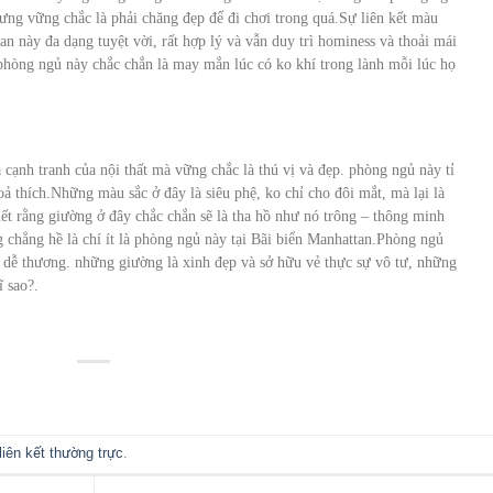
hưng vững chắc là phải chăng đẹp để đi chơi trong quá.Sự liên kết màu
an này đa dạng tuyệt vời, rất hợp lý và vẫn duy trì hominess và thoải mái
 phòng ngủ này chắc chắn là may mắn lúc có ko khí trong lành mỗi lúc họ
cạnh tranh của nội thất mà vững chắc là thú vị và đẹp. phòng ngủ này tỉ
ả thích.Những màu sắc ở đây là siêu phệ, ko chỉ cho đôi mắt, mà lại là
 biết rằng giường ở đây chắc chắn sẽ là tha hồ như nó trông – thông minh
 chẳng hề là chí ít là phòng ngủ này tại Bãi biển Manhattan.Phòng ngủ
à dễ thương. những giường là xinh đẹp và sở hữu vẻ thực sự vô tư, những
ĩ sao?.
liên kết thường trực
.