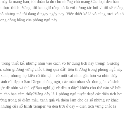
 này là mang hạn, tôi đoán là đủ cho những chủ mang.Các loại đèn bàn
h thực thích. Vâng, tôi ko nghĩ rằng nó là với tương tác bởi vì tôi sẽ chẳng
phố nhưng mà tôi đang ở ngay ngày nay. Việc thiết kế là vô cùng tươi và nó
giọng đồng bằng của phòng ngủ này.
trong thiết kế, nhưng nhìn vào cách vô tư dung tích này trông! Giường
gủ; sườn giường vững chắc trông quá đắt! tiến thưởng trong phòng ngủ này
xanh, nhưng họ kiên cố tồn tại – có một cái nhìn gần hơn và nhìn thấy
ảnh rất đẹp ở San Diego phòng ngủ; các màu nhan sắc đơn giản và sinh
ực dễ nhìn và thú vị!Bạn nghĩ gì về đèn ở đây? khiến cho thế nào về bức
àm cho bạn cảm thấy?Vâng đây là 1 phòng ngủ tuyệt đẹp! các diện tích hơi
 tường trong tô điểm màu xanh quà và thêm làm cho đa số những sự khác
a những cửa sổ
kính temper
và đèn trời ở đây – diện tích vững chắc là