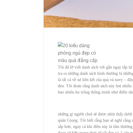
Tôi đã lỡ viết danh sách với gắn ngay tắp lự
tra ra những danh sách bình thường là nhữn
là tất cả về sự liên kết của quà và navy – đ
đen. Tôi đoán rằng danh sách này hơi nhiều
bao nhiêu họ trông thông minh như điểm nh
những gì người chơi sẽ được nhìn thấy dưới
quân Giọng. Tôi biết rằng bạn sẽ nghĩ rằng
sắp hơn, ngay cả khi điều này là tầm thường
đang sở hữu trong thực tế rất đẹp và 1 cặp 