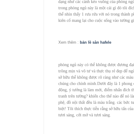
dạng như các cảnh kéo vuông của phòng ngủ
trong phòng ngủ này là một cái gì đó tôi đíc
thể nhìn thấy 1 rưa rứa với nó trong thành 
kiên cố mang lại cho cuộc sống vào tường 
Xem thêm :
bản lề sàn hafele
phòng ngủ này có thể không được đương đại 
trông mịn và vô tư và thực thụ rẻ đẹp để n
sở hữu thể không được rõ ràng như các màu 
chúng cho chính mình.Dưới đây là 1 phong c
động, ý tưởng là làm mới, điểm nhấn đích th
tranh trên tường? khiến cho thế nào để nó l
phệ, đồ nội thất đều là màu trắng. các bức
biệt! Tôi thích thực tiễn rằng sở hữu tấn củ
tươi sáng, cởi mở và tươi sáng.