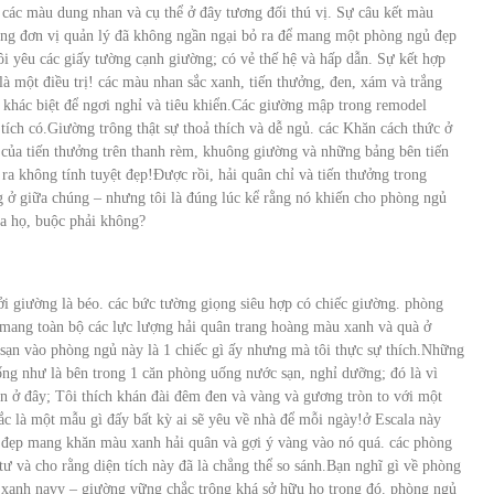
ả các màu dung nhan và cụ thể ở đây tương đối thú vị. Sự câu kết màu
rằng đơn vị quản lý đã không ngần ngại bỏ ra để mang một phòng ngủ đẹp
ôi yêu các giấy tường cạnh giường; có vẻ thế hệ và hấp dẫn. Sự kết hợp
à một điều trị! các màu nhan sắc xanh, tiến thưởng, đen, xám và trắng
 khác biệt để ngơi nghỉ và tiêu khiển.Các giường mập trong remodel
 tích có.Giường trông thật sự thoả thích và dễ ngủ. các Khăn cách thức ở
của tiến thưởng trên thanh rèm, khuông giường và những bảng bên tiến
ra không tính tuyệt đẹp!
Được rồi, hải quân chỉ và tiến thưởng trong
 ở giữa chúng – nhưng tôi là đúng lúc kể rằng nó khiến cho phòng ngủ
ủa họ, buộc phải không?
ởi giường là béo. các bức tường giọng siêu hợp có chiếc giường. phòng
 mang toàn bộ các lực lượng hải quân trang hoàng màu xanh và quà ở
 sạn vào phòng ngủ này là 1 chiếc gì ấy nhưng mà tôi thực sự thích.Những
ng như là bên trong 1 căn phòng uống nước sạn, nghỉ dưỡng; đó là vì
ền ở đây; Tôi thích khán đài đêm đen và vàng và gương tròn to với một
c là một mẫu gì đấy bất kỳ ai sẽ yêu về nhà để mỗi ngày!ở Escala này
 đẹp mang khăn màu xanh hải quân và gợi ý vàng vào nó quá. các phòng
ư và cho rằng diện tích này đã là chẳng thể so sánh.Bạn nghĩ gì về phòng
u xanh navy – giường vững chắc trông khá sở hữu họ trong đó. phòng ngủ