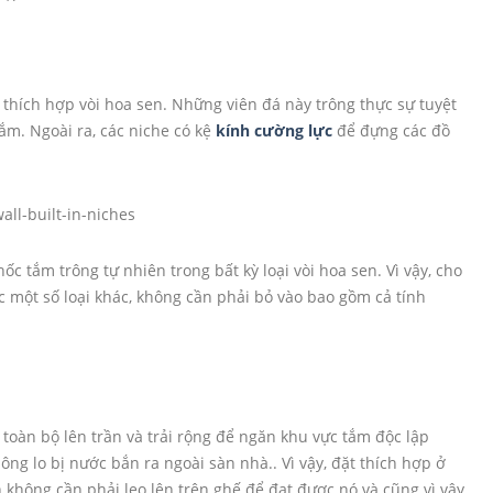
o thích hợp vòi hoa sen. Những viên đá này trông thực sự tuyệt
ắm. Ngoài ra, các niche có kệ
kính cường lực
để đựng các đồ
ốc tắm trông tự nhiên trong bất kỳ loại vòi hoa sen. Vì vậy, cho
một số loại khác, không cần phải bỏ vào bao gồm cả tính
toàn bộ lên trần và trải rộng để ngăn khu vực tắm độc lập
ng lo bị nước bắn ra ngoài sàn nhà.. Vì vậy, đặt thích hợp ở
 không cần phải leo lên trên ghế để đạt được nó và cũng vì vậy