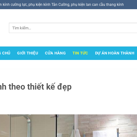
ện kính cường lực, phụ kiện kính Tân Cường, phụ kiện lan can cầu thang kính
Tìm
kiếm:
G CHỦ
GIỚI THIỆU
CỬA HÀNG
TIN TỨC
DỰ ÁN HOÀN THÀNH
h theo thiết kế đẹp