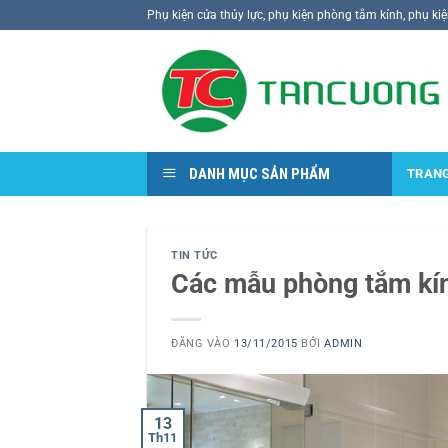
Bỏ
Phụ kiện cửa thủy lực, phụ kiện phòng tắm kính, phụ ki
qua
nội
dung
DANH MỤC SẢN PHẨM
TRAN
TIN TỨC
Các mẫu phòng tắm kín
ĐĂNG VÀO
13/11/2015
BỞI
ADMIN
13
Th11