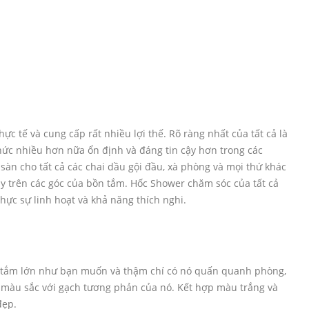
ực tế và cung cấp rất nhiều lợi thế. Rõ ràng nhất của tất cả là
hức nhiều hơn nữa ổn định và đáng tin cậy hơn trong các
àn cho tất cả các chai dầu gội đầu, xà phòng và mọi thứ khác
y trên các góc của bồn tắm. Hốc Shower chăm sóc của tất cả
hực sự linh hoạt và khả năng thích nghi.
e tắm lớn như bạn muốn và thậm chí có nó quấn quanh phòng,
m màu sắc với gạch tương phản của nó. Kết hợp màu trắng và
đẹp.