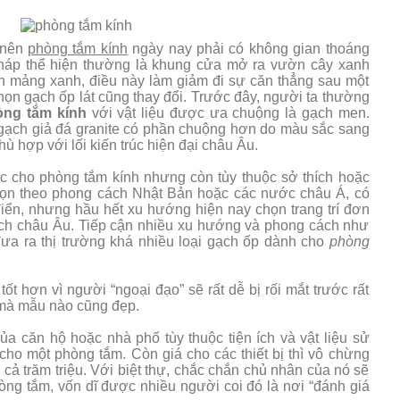
 nên
phòng tắm kính
ngày nay phải có không gian thoáng
pháp thể hiện thường là khung cửa mở ra vườn cây xanh
nh mảng xanh, điều này làm giảm đi sự căn thẳng sau một
họn gạch ốp lát cũng thay đổi. Trước đây, người ta thường
òng tắm kính
với vật liệu được ưa chuộng là gạch men.
 gạch giả đá granite có phần chuộng hơn do màu sắc sang
hù hợp với lối kiến trúc hiện đại châu Âu.
ác cho phòng tắm kính nhưng còn tùy thuộc sở thích hoặc
họn theo phong cách Nhật Bản hoặc các nước châu Á, có
iển, nhưng hầu hết xu hướng hiện nay chọn trang trí đơn
ách châu Âu. Tiếp cận nhiều xu hướng và phong cách như
đưa ra thị trường khá nhiều loại gạch ốp dành cho
phòng
ốt hơn vì người “ngoại đạo” sẽ rất dễ bị rối mắt trước rất
mà mẫu nào cũng đẹp.
ủa căn hộ hoặc nhà phố tùy thuộc tiện ích và vật liệu sử
 cho một phòng tắm. Còn giá cho các thiết bị thì vô chừng
 cả trăm triệu. Với biệt thự, chắc chắn chủ nhân của nó sẽ
hòng tắm, vốn dĩ được nhiều người coi đó là nơi “đánh giá