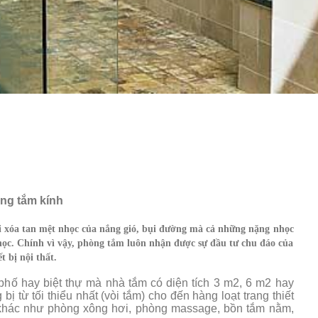
ng t
ắm kính
ơi xóa tan mệt nhọc của nắng gió, bụi đường mà cả những nặng nhọc
học. Chính vì vậy, phòng tắm luôn nhận được sự đầu tư chu đáo của
ết bị nội thất.
phố hay biệt thự mà nhà tắm có diện tích 3 m2, 6 m2 hay
ị từ tối thiểu nhất (vòi tắm) cho đến hàng loạt trang thiết
 khác như phòng xông hơi, phòng massage, bồn tắm nằm,