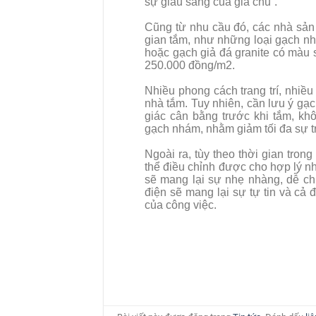
sự giàu sang của gia chủ”.
Cũng từ nhu cầu đó, các nhà sản x
gian tắm, như những loại gạch nh
hoặc gạch giả đá granite có màu 
250.000 đồng/m2.
Nhiều phong cách trang trí, nhiều 
nhà tắm. Tuy nhiên, cần lưu ý gạ
giác cân bằng trước khi tắm, kh
gạch nhám, nhằm giảm tối đa sự tr
Ngoài ra, tùy theo thời gian tron
thể điều chỉnh được cho hợp lý nh
sẽ mang lại sự nhẹ nhàng, dễ c
điện sẽ mang lại sự tự tin và cả 
của công việc.