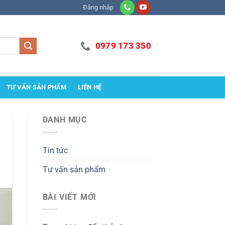
Đăng nhập
0979 173 350
TƯ VẤN SẢN PHẨM
LIÊN HỆ
DANH MỤC
Tin tức
Tư vấn sản phẩm
BÀI VIẾT MỚI