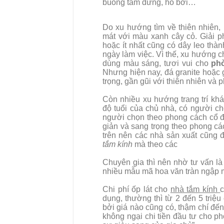
buồng tắm đứng, hồ bơi…
Do xu hướng tìm về thiên nhiên,
mát với màu xanh cây cỏ. Giải 
hoặc ít nhất cũng có dây leo thà
ngày làm việc. Vì thế, xu hướng c
dùng màu sáng, tươi vui cho
ph
Nhưng hiện nay, đá granite hoặc
trọng, gần gũi với thiên nhiên và p
Còn nhiều xu hướng trang trí kh
độ tuổi của chủ nhà, có người c
người chọn theo phong cách cổ đ
giản và sang trọng theo phong c
trên nên các nhà sản xuất cũng 
tắm kính
mà theo các
Chuyên gia thì nên nhờ tư vấn là t
nhiều mẫu mã hoa văn tràn ngập 
Chi phí ốp lát cho
nhà tắm kính
c
dụng, thường thì từ 2 đến 5 triệu
bởi giá nào cũng có, thậm chí đến
không ngại chi tiền đầu tư cho p