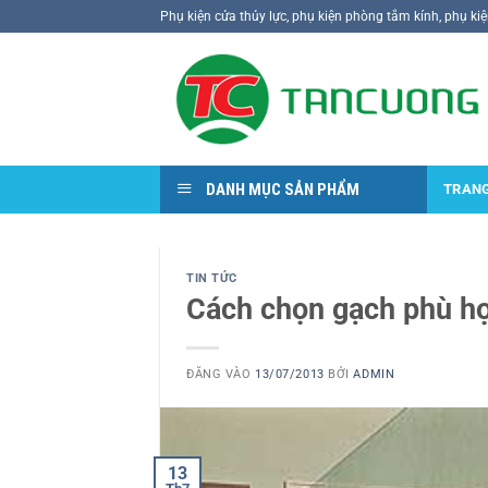
Bỏ
Phụ kiện cửa thủy lực, phụ kiện phòng tắm kính, phụ ki
qua
nội
dung
DANH MỤC SẢN PHẨM
TRAN
TIN TỨC
Cách chọn gạch phù h
ĐĂNG VÀO
13/07/2013
BỞI
ADMIN
13