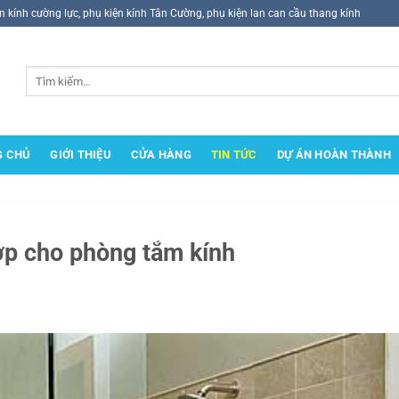
ện kính cường lực, phụ kiện kính Tân Cường, phụ kiện lan can cầu thang kính
Tìm
kiếm:
G CHỦ
GIỚI THIỆU
CỬA HÀNG
TIN TỨC
DỰ ÁN HOÀN THÀNH
ợp cho phòng tắm kính