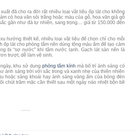
uất đã cho ra đời rất nhiều loại vật liệu ốp lát cho không
ám có hoa văn sỏi trắng hoặc màu của gỗ, hoa văn giả gỗ
sắc gần như đá tự nhiên, sang trọng… giá từ 150.000 đến
xu hướng thiết kế, nhiều loại vật liệu để chọn chỉ cho mỗi
ch ốp lát cho phòng tắm nên dùng tông màu ấm để tạo cảm
ông bị “sợ nước” khi tắm nước lạnh. Gạch lát sàn nên là
ơn trượt, dễ làm vệ sinh.
g ngày, khu sử dụng
phòng tắm kính
mà bố trí ánh sáng có
ư ánh sáng trời với sắc trong và xanh nhẹ của thiên nhiên
hịu hoặc sảng khoái hay ánh sáng vàng ấm của bóng đèn
đôi chút trầm mặc cần thiết sau một ngày náo nhiệt bộn bề