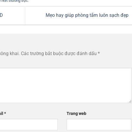
ên kết thường trực
.
SD
Mẹo hay giúp phòng tắm luôn sạch đẹp
công khai.
Các trường bắt buộc được đánh dấu
*
il
*
Trang web