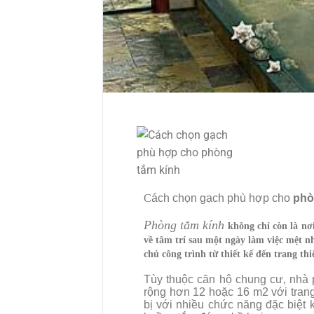
C
ách ch
ọn g
ạch ph
ù h
ợp cho
ph
ò
Ph
òng
tắm k
ính
không chỉ còn là n
về tâm trí sau một ngày làm việc mệt n
chủ công trình từ thiết kế đến trang thi
Tùy thuộc căn hộ chung cư, nhà 
rộng hơn 12 hoặc 16 m2 với trang b
bị với nhiều chức năng đặc biệt