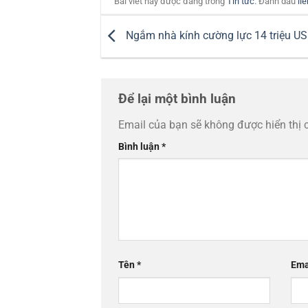
Bài viết này được đăng trong
Tin tức
. Đánh dấu
li
Ngắm nhà kính cường lực 14 triệu U
Để lại một bình luận
Email của bạn sẽ không được hiển thị 
Bình luận
*
Tên
*
Ema