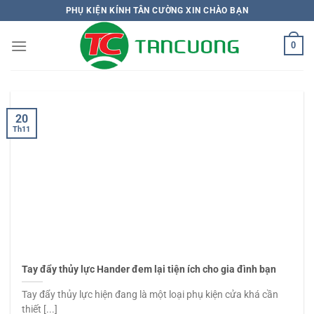
Bỏ
PHỤ KIỆN KÍNH TÂN CƯỜNG XIN CHÀO BẠN
qua
nội
0
dung
20
Th11
Tay đẩy thủy lực Hander đem lại tiện ích cho gia đình bạn
Tay đẩy thủy lực hiện đang là một loại phụ kiện cửa khá cần
thiết [...]