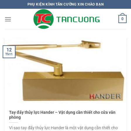
Bỏ
PHỤ KIỆN KÍNH TÂN CƯỜNG XIN CHÀO BẠN
qua
nội
0
dung
12
Th11
Tay đẩy thủy lực Hander – Vật dụng cần thiết cho cửa văn
phòng
Vì sao tay đẩy thủy lực Hander là một vật dụng cần thiết cho